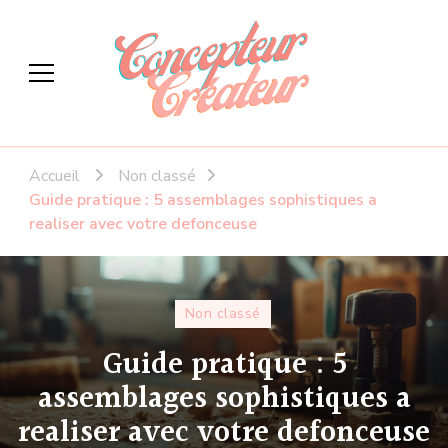
Concepteur createur
Le DIY à votre façon
Accueil
Non classé
Guide pratique : 5 assemblages sophistiques a
realiser avec votre defonceuse
Non classé
Guide pratique : 5
assemblages sophistiques a
realiser avec votre defonceuse