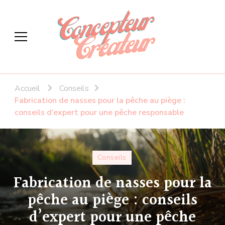
Concepteur createur
Le DIY à votre façon
Accueil
Conseils
Fabrication de nasses pour la pêche au piège :
conseils d’expert pour une pêche responsable
Conseils
Fabrication de nasses pour la
pêche au piège : conseils
d’expert pour une pêche