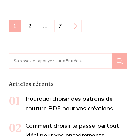
Pagination
PAGE
PAGE
…
PAGE
1
2
7
des
publications
Recherche
pour
:
Articles récents
Pourquoi choisir des patrons de
couture PDF pour vos créations
Comment choisir le passe-partout
idéal pour vos encadrements